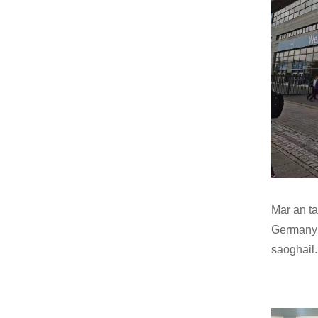
Mar an t
Germany b
saoghail.