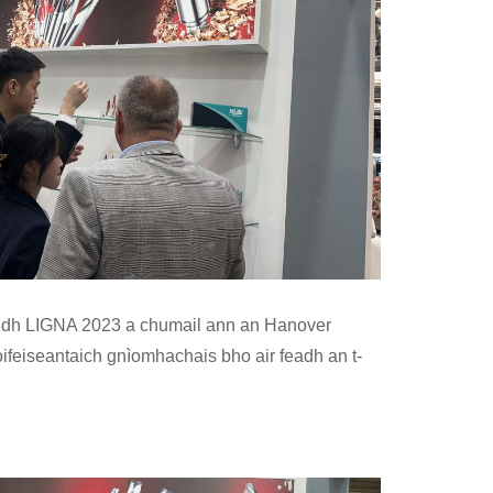
aidh LIGNA 2023 a chumail ann an Hanover
oifeiseantaich gnìomhachais bho air feadh an t-