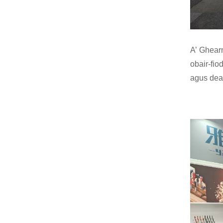
A’ Ghear
obair-fio
agus dea