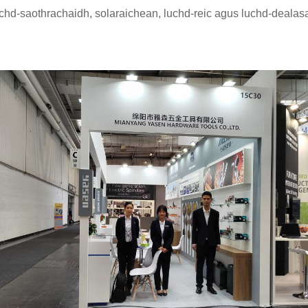
chd-saothrachaidh, solaraichean, luchd-reic agus luchd-dealasa