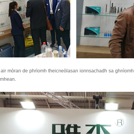
 air mòran de phrìomh theicneòlasan ionnsachadh sa ghnìomha
 mhean.