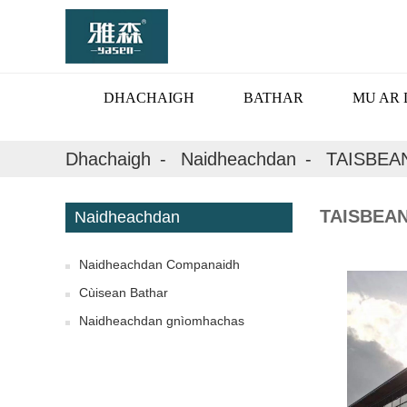
DHACHAIGH
BATHAR
MU AR 
Dhachaigh
Naidheachdan
TAISBEA
TAISBEA
Naidheachdan
Naidheachdan Companaidh
Cùisean Bathar
Naidheachdan gnìomhachas