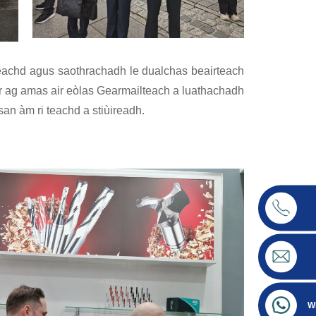
reachd agus saothrachadh le dualchas beairteach
ver ag amas air eòlas Gearmailteach a luathachadh
n àm ri teachd a stiùireadh.
W