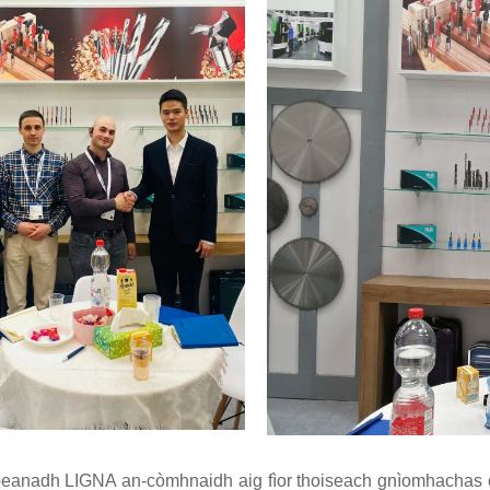
eanadh LIGNA an-còmhnaidh aig fìor thoiseach gnìomhachas obai