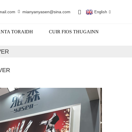
mail.com
mianyanyasen@sina.com
English
ANTA TORAIDH
CUIR FIOS THUGAINN
VER
VER