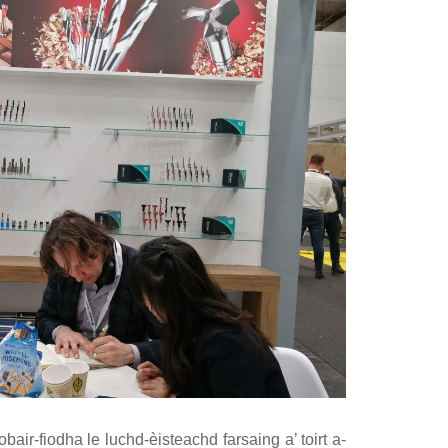
r-fiodha le luchd-èisteachd farsaing a’ toirt a-