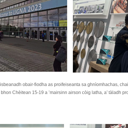
aisbeanadh obair-fiodha as proifeiseanta sa ghnìomhachas, ch
hon Chèitean 15-19 a ’mairsinn airson còig latha, a’ tàladh pr