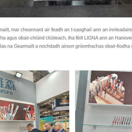
mailt, mar cheannard air feadh an t-saoghail ann an innleadai
dha agus obair-chiùird cliùiteach, tha fèill LIGNA ann an Hano
las na Gearmailt a nochdadh airson gnìomhachas obair-fiodha sa