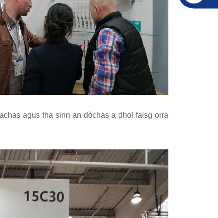
chas agus tha sinn an dòchas a dhol faisg orra